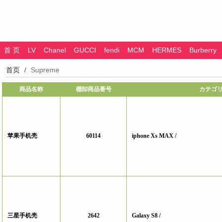
首 页
LV
Chanel
GUCCI
fendi
MCM
HERMES
Burberry
首页
Supreme
商品名称
棚卸商品番号
カテゴ
苹果手机壳
60114
iphone Xs MAX /
三星手机壳
2642
Galaxy S8 /