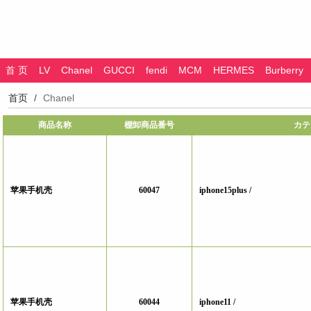
首 页
LV
Chanel
GUCCI
fendi
MCM
HERMES
Burberry
首页
Chanel
商品名称
棚卸商品番号
カテ
苹果手机壳
60047
iphone15plus /
苹果手机壳
60044
iphone11 /